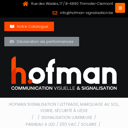
Rue des Waides, 17 / B-4890 Thimister-Clermont
info@hofman-signalisation.be
Notre Catalogue
Déclaration de performances
HOFMAN SIGNALISATION | LETTRAGE, MARQUAGE AU SOL,
VOIRIE, SÉCURITÉ À LIÈGE
/
/
SIGNALISATION LUMINEUSE
/
PANNEAU A LED / 230 VAC / SOLAIRE
/