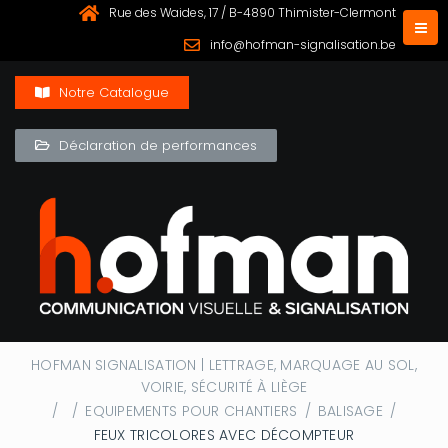
Rue des Waides, 17 / B-4890 Thimister-Clermont
info@hofman-signalisation.be
Notre Catalogue
Déclaration de performances
HOFMAN SIGNALISATION | LETTRAGE, MARQUAGE AU SOL,
VOIRIE, SÉCURITÉ À LIÈGE
/
/
EQUIPEMENTS POUR CHANTIERS
/
BALISAGE
/
FEUX TRICOLORES AVEC DÉCOMPTEUR