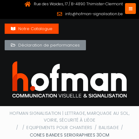
Rue des Waides, 17 / B-4890 Thimister-Clermont
info@hofman-signalisation.be
Notre Catalogue
Déclaration de performances
HOFMAN SIGNALISATION | LETTRAGE, MARQUAGE AU SOL,
VOIRIE, SÉCURITÉ À LIÈGE
/
/
EQUIPEMENTS POUR CHANTIERS
/
BALISAGE
/
CONES BANDES SERIGRAPHIEES 30CM