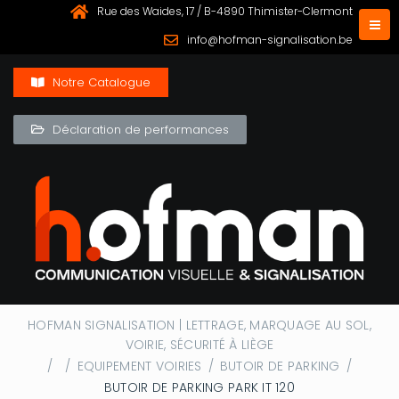
Rue des Waides, 17 / B-4890 Thimister-Clermont
info@hofman-signalisation.be
Notre Catalogue
Déclaration de performances
HOFMAN SIGNALISATION | LETTRAGE, MARQUAGE AU SOL,
VOIRIE, SÉCURITÉ À LIÈGE
/
/
EQUIPEMENT VOIRIES
/
BUTOIR DE PARKING
/
BUTOIR DE PARKING PARK IT 120