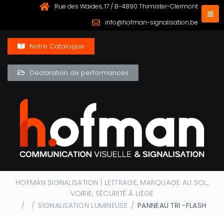
Rue des Waides, 17 / B-4890 Thimister-Clermont
info@hofman-signalisation.be
Notre Catalogue
Déclaration de performances
HOFMAN SIGNALISATION | LETTRAGE, MARQUAGE AU SOL,
VOIRIE, SÉCURITÉ À LIÈGE
/
/
SIGNALISATION LUMINEUSE
/
PANNEAU TRI -FLASH